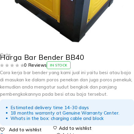
Gute
Harga Bar Bender BB40
0 Reviews
IN STOCK
OUT OF 5
Cara kerja bar bender yang kami jual ini yaitu besi atau baja
di masukan ke dalam poros penekan dan juga poros penekuk,
kemudian anda mengatur sudut bengkok dan panjang
pembengkokannya pada besi atau baja tersebut.
Estimated delivery time 14-30 days
18 months warranty at Genuine Warranty Center.
Whats in the box: charging cable and block
Add to wishlist
Add to wishlist