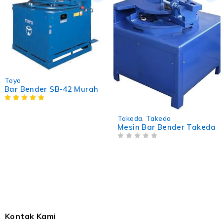
Toyo
Bar Bender SB-42 Murah
Takeda
,
Takeda
Mesin Bar Bender Takeda
OUT OF 5
Kontak Kami