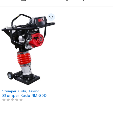
Stamper Kuda
,
Tekina
Stamper Kuda RM-80D
OUT OF 5