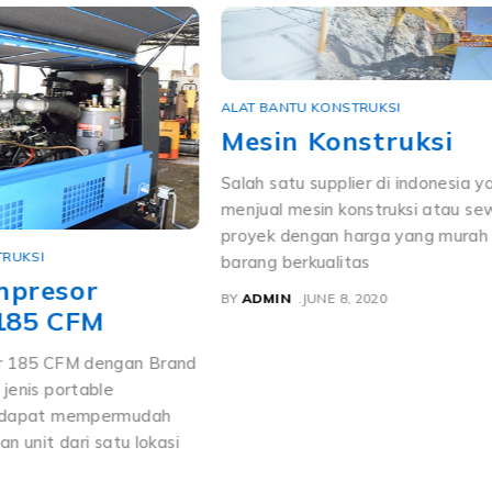
ALAT BANTU KONSTRUKSI
Mesin Konstruksi
Salah satu supplier di indonesia y
menjual mesin konstruksi atau se
proyek dengan harga yang murah
TRUKSI
barang berkualitas
mpresor
BY
ADMIN
JUNE 8, 2020
185 CFM
r 185 CFM dengan Brand
jenis portable
 dapat mempermudah
n unit dari satu lokasi