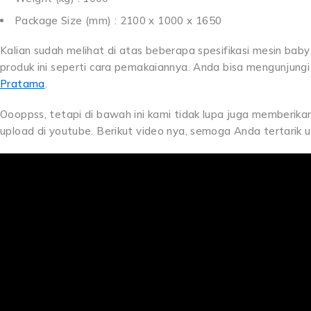
Package Size (mm) : 2100 x 1000 x 1650
Kalian sudah melihat di atas beberapa spesifikasi mesin baby r
produk ini seperti cara pemakaiannya. Anda bisa mengunjungi
Pratama
.
Oooppss, tetapi di bawah ini kami tidak lupa juga memberikan
upload di youtube. Berikut video nya, semoga Anda tertarik u