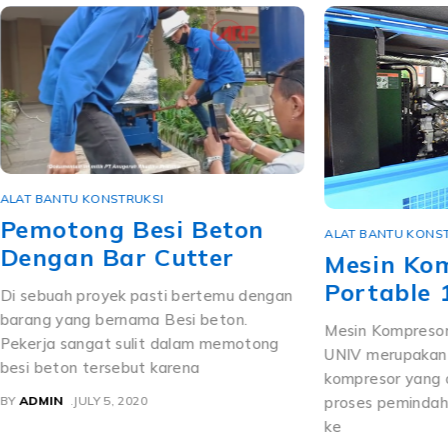
ALAT BANTU KONSTRUKSI
Pemotong Besi Beton
ALAT BANTU KONS
Dengan Bar Cutter
Mesin Ko
Portable 
Di sebuah proyek pasti bertemu dengan
barang yang bernama Besi beton.
Mesin Kompreso
Pekerja sangat sulit dalam memotong
UNIV merupakan 
besi beton tersebut karena
kompresor yang
BY
ADMIN
JULY 5, 2020
proses pemindaha
ke