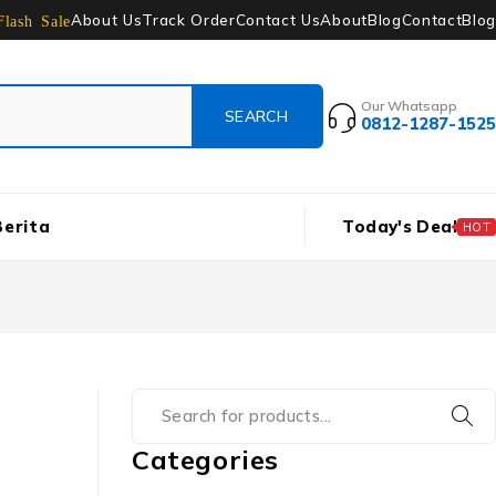
About Us
Track Order
Contact Us
About
Blog
Contact
Blog
Flash Sale
Our Whatsapp
0812-1287-1525
Berita
Today's Deal
HOT
Categories