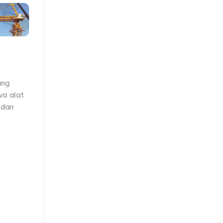
ang
wa alat
 dan
ALAT BANTU KONSTRUKSI
Fungsi Bar Bender
Di dalam pembangunan proyek seperti
gedung, apartement, jalan dan