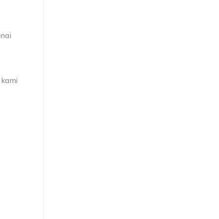
enai
 kami