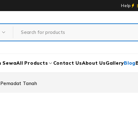
Help
n Sewa
All Products
Contact Us
About Us
Gallery
Blog
n Pemadat Tanah