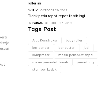
roller ini
BY
RIKI
OCTOBER 29, 2019
Tidak perlu repot repot listrik lagi
BY
FAISAL
OCTOBER 27, 2019
Tags Post
perti
Alat Konstruksi
baby roller
ekerja
bar bender
bar cutter
jual
esuai
kompresor
mesin pemadat aspal
mesin pemadat tanah
pemotong
ikut
stamper kodok