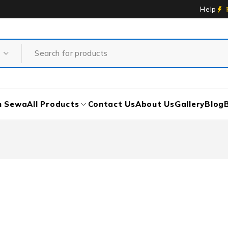
Help
n Sewa
All Products
Contact Us
About Us
Gallery
Blog