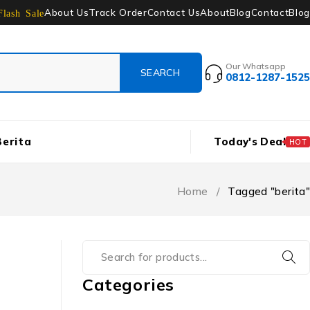
About Us
Track Order
Contact Us
About
Blog
Contact
Blog
Flash Sale
Our Whatsapp
0812-1287-1525
Berita
Today's Deal
HOT
Home
/
Tagged "berita"
Categories